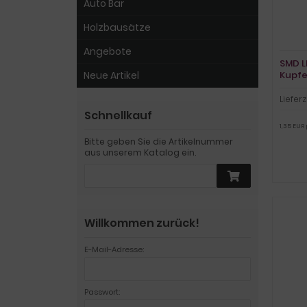
Auto Bar
Holzbausätze
Angebote
SMD L
Kupfe
Neue Artikel
Lieferz
Schnellkauf
1,35 EUR 
Bitte geben Sie die Artikelnummer
aus unserem Katalog ein.
Willkommen zurück!
E-Mail-Adresse:
Passwort: