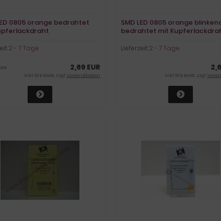
ED 0805 orange bedrahtet
SMD LED 0805 orange blinkend
upferlackdraht
bedrahtet mit Kupferlackdra
eit:
2 - 7 Tage
Lieferzeit:
2 - 7 Tage
2,69 EUR
2,
pro
inkl. 19 % MwSt. zzgl.
Versandkosten
inkl. 19 % MwSt. zzgl.
Versa