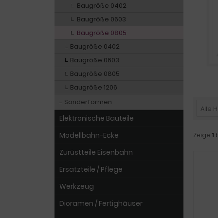
Baugröße 0402
Baugröße 0603
Baugröße 0805
Baugröße 0402
Baugröße 0603
Baugröße 0805
Baugröße 1206
Sonderformen
Alle H
Elektronische Bauteile
Modellbahn-Ecke
Zeige
1
Zurüstteile Eisenbahn
Ersatzteile / Pflege
Werkzeug
Dioramen / Fertighäuser