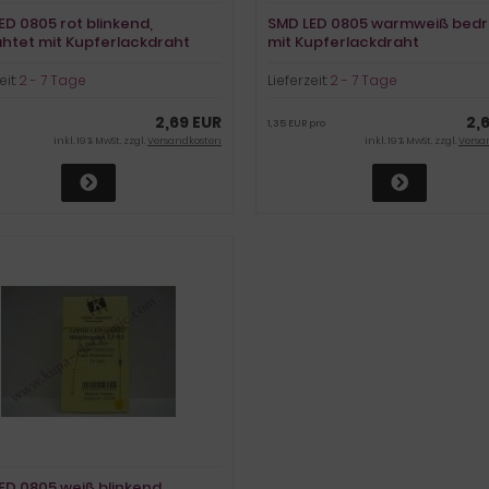
ED 0805 rot blinkend,
SMD LED 0805 warmweiß bedr
htet mit Kupferlackdraht
mit Kupferlackdraht
eit:
2 - 7 Tage
Lieferzeit:
2 - 7 Tage
2,69 EUR
2,
1,35 EUR pro
inkl. 19 % MwSt. zzgl.
Versandkosten
inkl. 19 % MwSt. zzgl.
Versa
ED 0805 weiß blinkend,