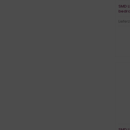
SMD L
bedra
Lieferz
SMD L