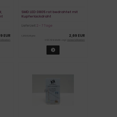
,
SMD LED 0805 rot bedrahtet mit
ht
Kupferlackdraht
Lieferzeit:
2 - 7 Tage
69 EUR
2,69 EUR
1,35 EUR pro
ndkosten
inkl. 19 % MwSt. zzgl.
Versandkosten