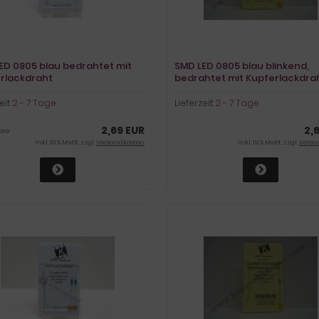
ED 0805 blau bedrahtet mit
SMD LED 0805 blau blinkend,
rlackdraht
bedrahtet mit Kupferlackdra
eit:
2 - 7 Tage
Lieferzeit:
2 - 7 Tage
2,69 EUR
2,
pro
inkl. 19 % MwSt. zzgl.
Versandkosten
inkl. 19 % MwSt. zzgl.
Versa