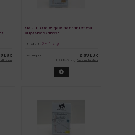
SMD LED 0805 gelb bedrahtet mit
ht
Kupferlackdraht
Lieferzeit:
2 - 7 Tage
69 EUR
2,69 EUR
1,35 EUR pro
ndkosten
inkl. 19 % MwSt. zzgl.
Versandkosten