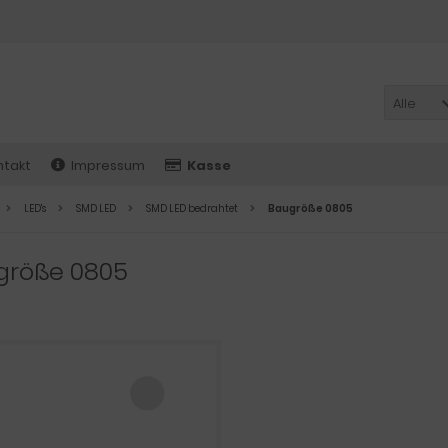
Alle
ntakt
Impressum
Kasse
LED's
SMD LED
SMD LED bedrahtet
Baugröße 0805
größe 0805