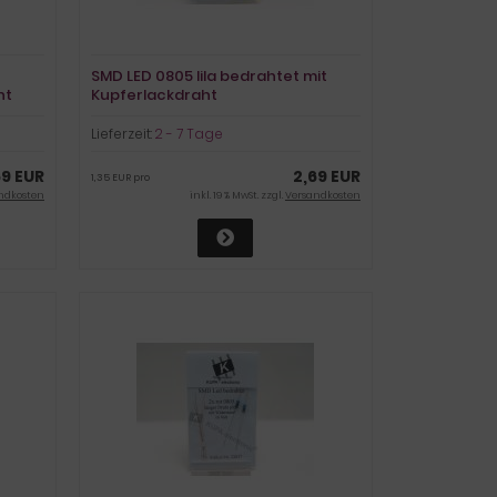
SMD LED 0805 lila bedrahtet mit
ht
Kupferlackdraht
Lieferzeit:
2 - 7 Tage
69 EUR
2,69 EUR
1,35 EUR pro
ndkosten
inkl. 19 % MwSt. zzgl.
Versandkosten