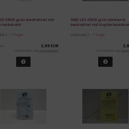
ED 0805 grün bedrahtet mit
SMD LED 0805 grün blinkend,
rlackdraht
bedrahtet mit Kupferlackdra
eit:
2 - 7 Tage
Lieferzeit:
2 - 7 Tage
2,69 EUR
2,
pro
inkl. 19 % MwSt. zzgl.
Versandkosten
inkl. 19 % MwSt. zzgl.
Versa