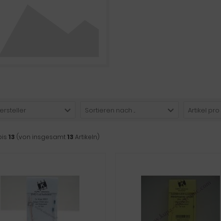
ersteller
Sortieren nach ...
Artikel pro
bis
13
(von insgesamt
13
Artikeln)