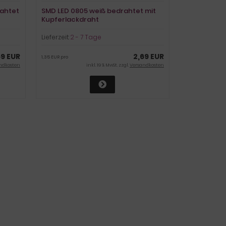
ahtet
SMD LED 0805 weiß bedrahtet mit
Kupferlackdraht
Lieferzeit:
2 - 7 Tage
69 EUR
2,69 EUR
1,35 EUR pro
ndkosten
inkl. 19 % MwSt. zzgl.
Versandkosten