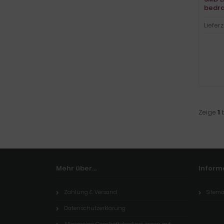
bedra
Lieferz
Zeige
1
Mehr über...
Inform
Zahlung & Versand
Sitem
Datenschutzerklärung
Allgemeine Geschäftsbedingungen mit