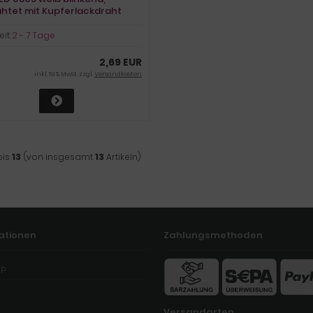
htet mit Kupferlackdraht
eit:
2 - 7 Tage
2,69 EUR
inkl. 19 % MwSt. zzgl.
Versandkosten
bis
13
(von insgesamt
13
Artikeln)
ationen
Zahlungsmethoden
ap
Versandarten