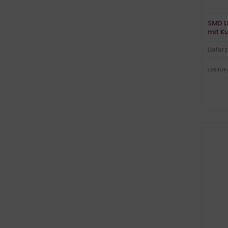
SMD L
mit K
Lieferz
1,35 EUR 