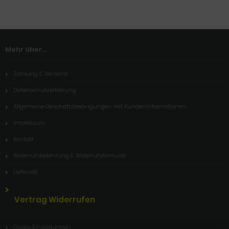
Mehr über...
Zahlung & Versand
Datenschutzerklärung
Allgemeine Geschäftsbedingungen mit Kundeninformationen
Impressum
Kontakt
Widerrufsbelehrung & Widerrufsformular
Lieferzeit
Vertrag Widerrufen
Cookie Einstellungen