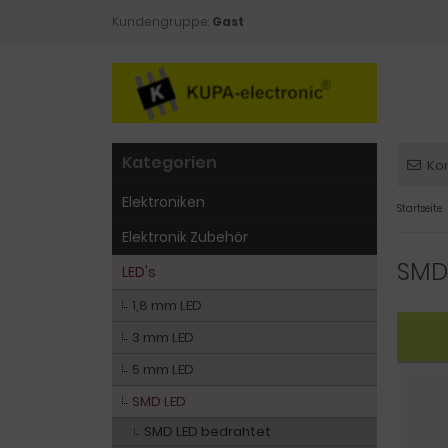
Kundengruppe:
Gast
Kategorien
Ko
Elektroniken
Startseite
Elektronik Zubehör
SMD
LED's
1,8 mm LED
3 mm LED
5 mm LED
SMD LED
SMD LED bedrahtet