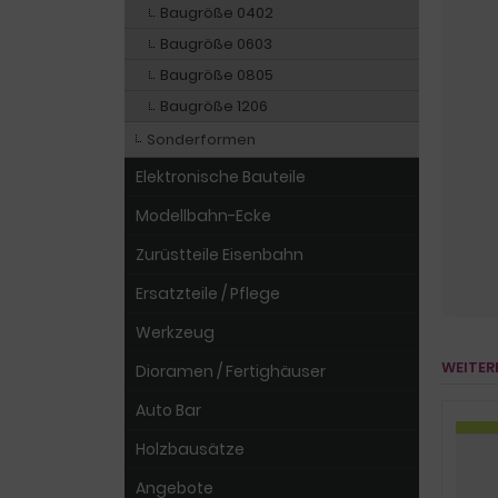
Baugröße 0402
Baugröße 0603
Baugröße 0805
Baugröße 1206
Sonderformen
Elektronische Bauteile
Modellbahn-Ecke
Zurüstteile Eisenbahn
Ersatzteile / Pflege
Werkzeug
WEITER
Dioramen / Fertighäuser
Auto Bar
Holzbausätze
Angebote