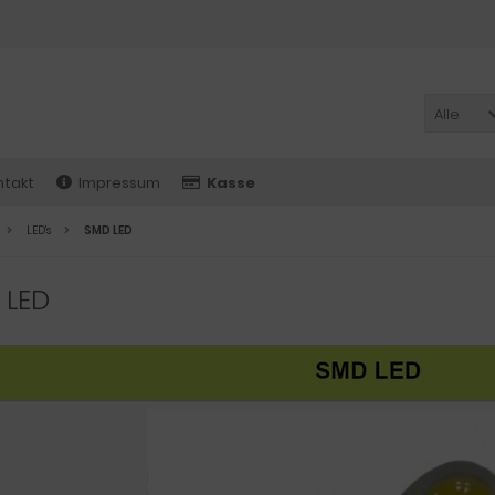
Alle
ntakt
Impressum
Kasse
LED's
SMD LED
 LED