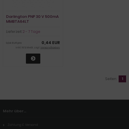
Darlington PNP 30 V 500mA
MMBTA64LT
Lieferzeit:
2 - 7 Tage
0,44 EUR
0,04 EUR pro
inkl. 19 % MwSt. zzgl.
Versandkosten
Seiten:
1
Mehr über...
Zahlung & Versand