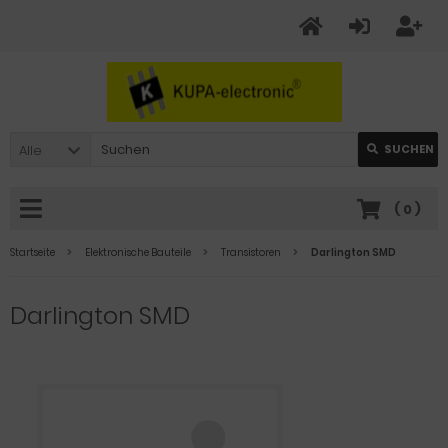
Alle
SUCHEN
(
0
)
Startseite
Elektronische Bauteile
Transistoren
Darlington SMD
Darlington SMD