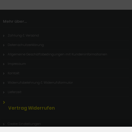
Mehr über...
Zahlung & Versand
Datenschutzerklärung
Allgemeine Geschäftsbedingungen mit Kundeninformationen
Impressum
Kontakt
Widerrufsbelehrung & Widerrufsformular
Lieferzeit
Vertrag Widerrufen
Cookie Einstellungen