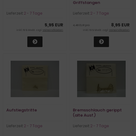
Griffstangen
Lieferzeit:
2 - 7 Tage
Lieferzeit:
2 - 7 Tage
5,95 EUR
8,95 EUR
4,48 EUR pro
inkl. 19 % MwSt. zzgl.
Versandkosten
inkl. 19 % MwSt. zzgl.
Versandkosten
Aufstiegstritte
Bremsschlauch gerippt
(alte Ausf.)
Lieferzeit:
2 - 7 Tage
Lieferzeit:
2 - 7 Tage