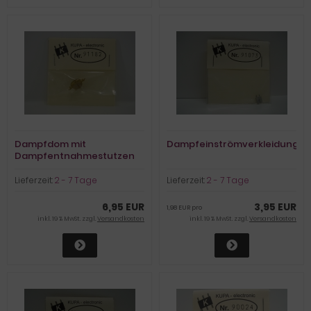
Dampfdom mit
Dampfeinströmverkleidung
Dampfentnahmestutzen
für BR 41
Lieferzeit:
2 - 7 Tage
Lieferzeit:
2 - 7 Tage
6,95 EUR
3,95 EUR
1,98 EUR pro
inkl. 19 % MwSt. zzgl.
Versandkosten
inkl. 19 % MwSt. zzgl.
Versandkosten