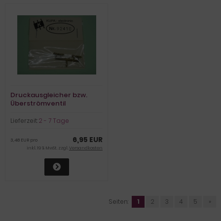
Druckausgleicher bzw.
Überströmventil
Lieferzeit:
2 - 7 Tage
6,95 EUR
3,48 EUR pro
inkl. 19 % MwSt. zzgl.
Versandkosten
Seiten:
1
2
3
4
5
»