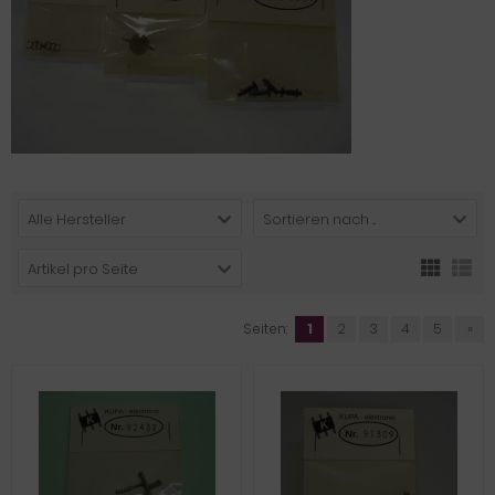
Alle Hersteller
Sortieren nach ...
Artikel pro Seite
Seiten:
1
2
3
4
5
»