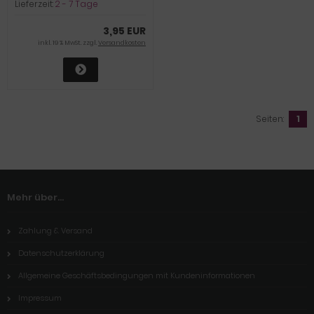
Lieferzeit:
2 - 7 Tage
3,95 EUR
inkl. 19 % MwSt. zzgl.
Versandkosten
Seiten:
1
Mehr über...
Zahlung & Versand
Datenschutzerklärung
Allgemeine Geschäftsbedingungen mit Kundeninformationen
Impressum