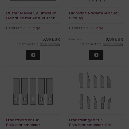
Cutter Messer, Aluminium
Diamant-Nadelfeilen Set,
Gehäuse mit Anti-Rutsch
5-teilig
Einlage
Lieferzeit:
2 - 7 Tage
Lieferzeit:
2 - 7 Tage
5,95 EUR
6,95 EUR
1,39 EUR pro
inkl. 19 % MwSt. zzgl.
Versandkosten
inkl. 19 % MwSt. zzgl.
Versandkosten
Ersatzblätter für
Ersatzklingen für
Präzisionsmesser
Präzisionsmesser-Set