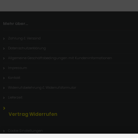
Mehr über...
Zahlung & Versand
Datenschutzerklärung
Allgemeine Geschäftsbedingungen mit Kundeninformationen
Impressum
Kontakt
Widerrufsbelehrung & Widerrufsformular
Lieferzeit
Vertrag Widerrufen
Cookie Einstellungen