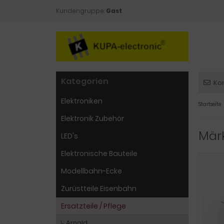
Kundengruppe:
Gast
Kategorien
Ko
Elektroniken
Startseite
Elektronik Zubehör
Märk
LED's
Elektronische Bauteile
Modellbahn-Ecke
Zurüstteile Eisenbahn
Ersatzteile / Pflege
Arnold