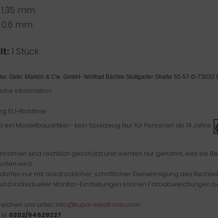
1,35 mm
0,6 mm
lt:
1 Stück
ler: Gebr. Märklin & Cie. GmbH- Wolfrad Bächle-
Stuttgarter Straße 55-57-D-73033
iche Information:
g: EU-Richtlinie
st ein Modellbauartikel - kein Spielzeug. Nur für Personen ab 14 Jahre.
nnamen sind rechtlich geschützt und werden nur genannt, weil sie Bes
oten wird.
 dürfen nur mit ausdrücklicher, schriftlicher Genehmigung des Rechtei
und individueller Monitor-Einstellungen können Farbabweichungen beim
reichen uns unter:
info@kupa-electronic.com
el.
0202/94629227