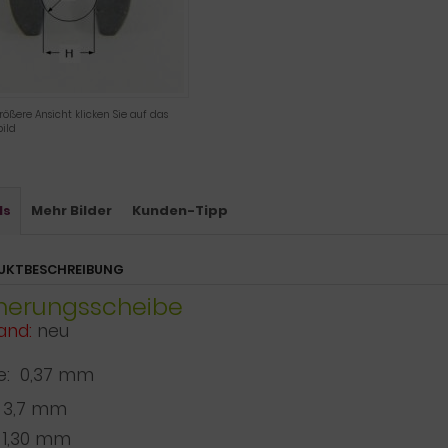
rößere Ansicht klicken Sie auf das
ild
ls
Mehr Bilder
Kunden-Tipp
UKTBESCHREIBUNG
herungsscheibe
and:
neu
e: 0,37 mm
3,7 mm
1,30 mm