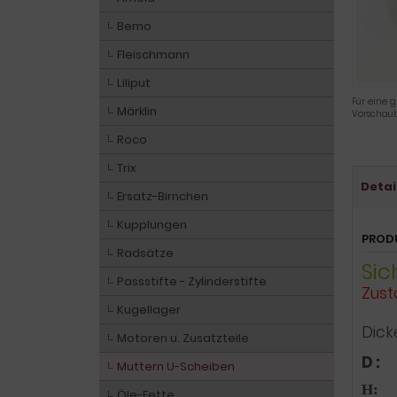
Bemo
Fleischmann
Liliput
Für eine g
Märklin
Vorschaub
Roco
Trix
Detai
Ersatz-Birnchen
Kupplungen
PROD
Radsätze
Sic
Passstifte - Zylinderstifte
Zust
Kugellager
Dick
Motoren u. Zusatzteile
D
:
Muttern U-Scheiben
H
:
Öle-Fette