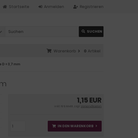
Startseite
Anmelden
Registrieren
SUCHEN
Warenkorb
0
Artikel
e D = 3,7 mm
mm
1,15 EUR
inkl. 19 % MwSt. zzgl.
Versandkosten
IN DEN WARENKORB