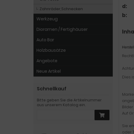
d
:
Zahnräder,Schnecken
b
:
Werkzeug
Dioramen / Fertighäuser
Inha
Auto Bar
Herstel
Holzbausätze
Rechtl
Angebote
Achtun
Neue Artikel
Dies i
Schnellkauf
Marke
Bitte geben Sie die Artikelnummer
angeb
aus unserem Katalog ein.
Bilder
Auf Gr
Sie er
oder T